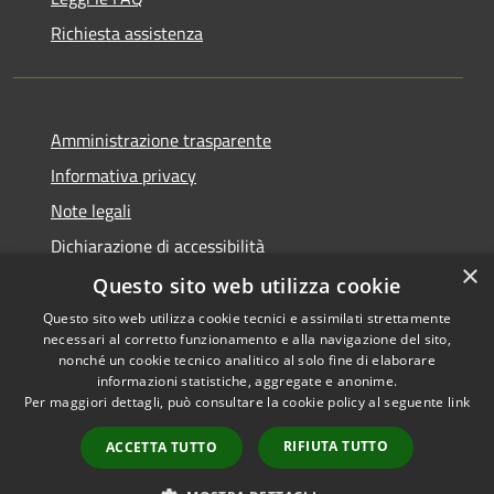
Richiesta assistenza
Amministrazione trasparente
Informativa privacy
Note legali
Dichiarazione di accessibilità
×
Questo sito web utilizza cookie
Questo sito web utilizza cookie tecnici e assimilati strettamente
necessari al corretto funzionamento e alla navigazione del sito,
RSS
Copyright © 2026 • Comune di
nonché un cookie tecnico analitico al solo fine di elaborare
Accessibilità
informazioni statistiche, aggregate e anonime.
Recanati • Powered by
Per maggiori dettagli, può consultare la cookie policy al seguente
link
Privacy
Municipium
Accesso
•
Cookie
redazione
RIFIUTA TUTTO
ACCETTA TUTTO
Mappa del sito
Area riservata