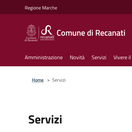
Salta al contenuto principale
Regione Marche
Comune di Recanati
Amministrazione
Novità
Servizi
Vivere 
Home
>
Servizi
Servizi