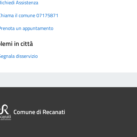
Richiedi Assistenza
Chiama il comune 07175871
Prenota un appuntamento
lemi in città
Segnala disservizio
Comune di Recanati