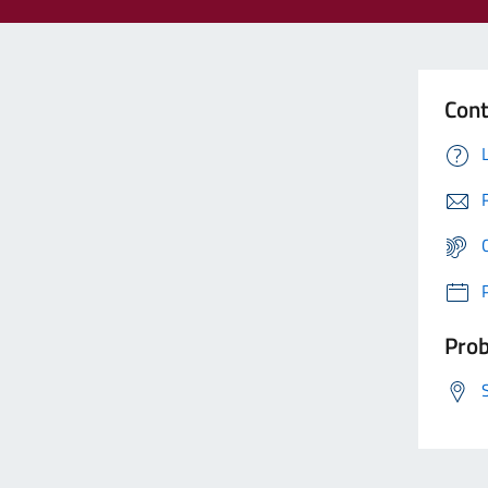
Cont
Prob