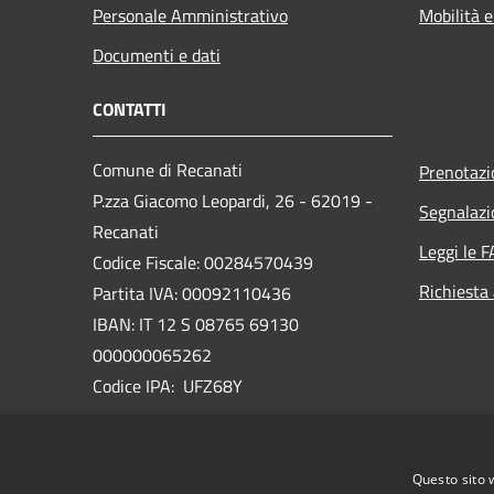
Personale Amministrativo
Mobilità e
Documenti e dati
CONTATTI
Comune di Recanati
Prenotaz
P.zza Giacomo Leopardi, 26 - 62019 -
Segnalazi
Recanati
Leggi le 
Codice Fiscale: 00284570439
Richiesta
Partita IVA: 00092110436
IBAN: IT 12 S 08765 69130
000000065262
Codice IPA: UFZ68Y
PEC:
comune.recanati@emarche.it
Email:
municipio@comune.recanati.mc.it
Questo sito 