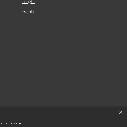
Luoghi
Eventi
×
nzionamento e