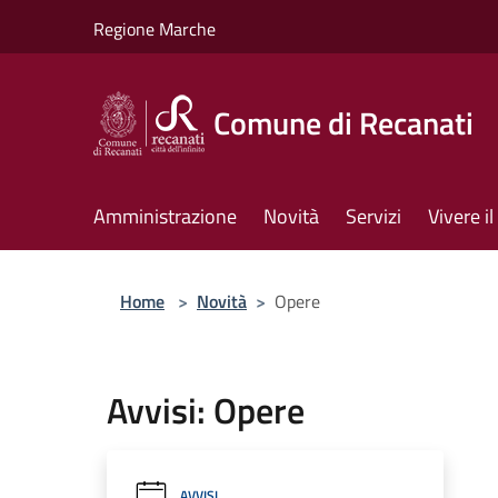
Salta al contenuto principale
Regione Marche
Comune di Recanati
Amministrazione
Novità
Servizi
Vivere 
Home
>
Novità
>
Opere
Avvisi: Opere
AVVISI