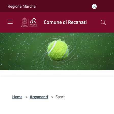
Salta al contenuto principale
Regione Marche
Comune di Recanati
Home
>
Argomenti
>
Sport