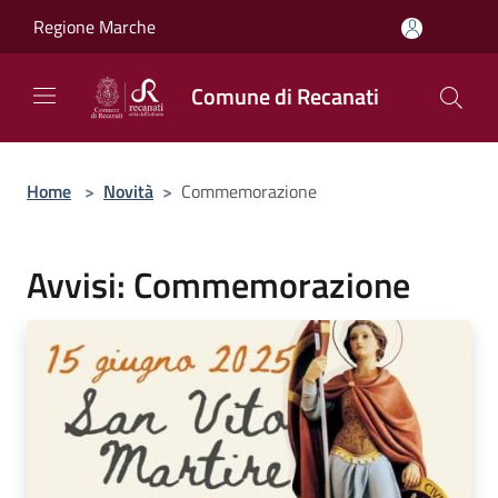
Salta al contenuto principale
Regione Marche
Comune di Recanati
Home
>
Novità
>
Commemorazione
Avvisi: Commemorazione