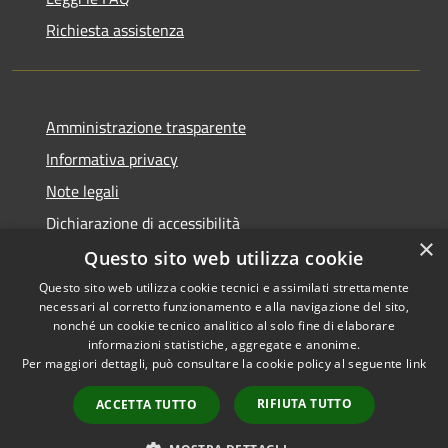
Richiesta assistenza
Amministrazione trasparente
Informativa privacy
Note legali
Dichiarazione di accessibilità
×
Questo sito web utilizza cookie
Questo sito web utilizza cookie tecnici e assimilati strettamente
necessari al corretto funzionamento e alla navigazione del sito,
RSS
Copyright © 2026 • Comune di
nonché un cookie tecnico analitico al solo fine di elaborare
Accessibilità
informazioni statistiche, aggregate e anonime.
Recanati • Powered by
Per maggiori dettagli, può consultare la cookie policy al seguente
link
Privacy
Municipium
Accesso
•
Cookie
redazione
RIFIUTA TUTTO
ACCETTA TUTTO
Mappa del sito
Area riservata