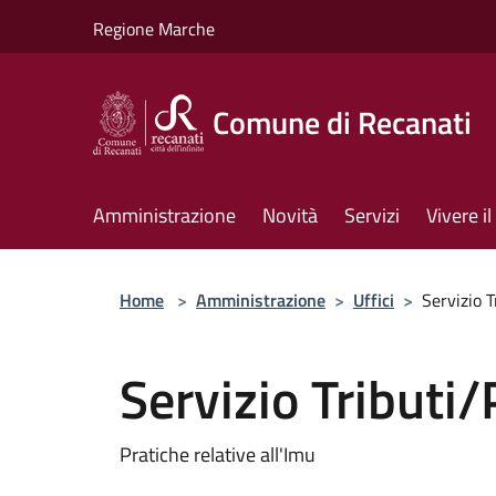
Salta al contenuto principale
Regione Marche
Comune di Recanati
Amministrazione
Novità
Servizi
Vivere 
Home
>
Amministrazione
>
Uffici
>
Servizio 
Servizio Tributi
Pratiche relative all'Imu