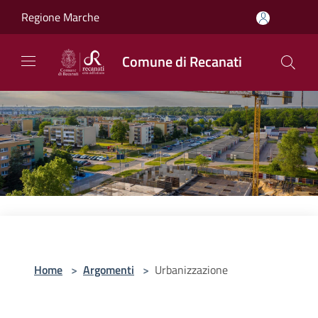
Salta al contenuto principale
Regione Marche
Comune di Recanati
Home
>
Argomenti
>
Urbanizzazione