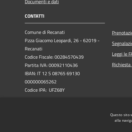
Documenti e dati
CONTATTI
Comune di Recanati
Prenotaz
P.zza Giacomo Leopardi, 26 - 62019 -
Segnalazi
Recanati
Leggi le 
Codice Fiscale: 00284570439
Richiesta
Partita IVA: 00092110436
IBAN: IT 12 S 08765 69130
000000065262
Codice IPA: UFZ68Y
PEC:
comune.recanati@emarche.it
Email:
municipio@comune.recanati.mc.it
Questo sito 
Centralino Unico: 07175871
alla navig