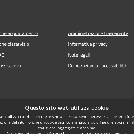
ione appuntamento
Amministrazione trasparente
one disservizio
Informativa privacy
FAQ
Note legali
 assistenza
Dichiarazione di accessibilità
Questo sito web utilizza cookie
web utilizza cookie tecnici e assimilati strettamente necessari al corretto fu
azione del sito, nonché un cookie tecnico analitico al solo fine di elaborare i
statistiche, aggregate e anonime.
Per maggiori dettagli, può consultare la cookie policy al seguente
link