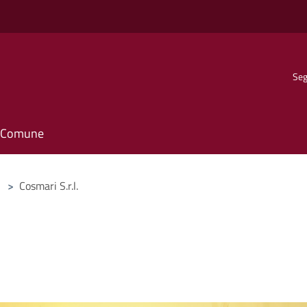
Seg
il Comune
>
Cosmari S.r.l.