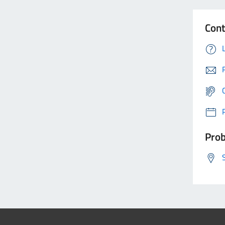
Cont
Prob