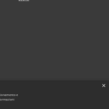
×
nzionamento e
nformazioni