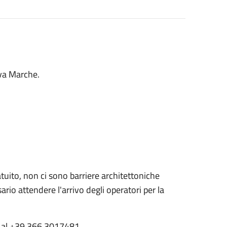
ova Marche.
tuito, non ci sono barriere architettoniche
sario attendere l'arrivo degli operatori per la
to al +39 366 3017481.