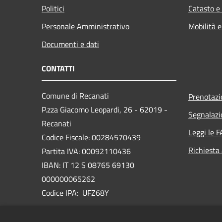
Politici
Catasto e
Personale Amministrativo
Mobilità e
Documenti e dati
CONTATTI
Comune di Recanati
Prenotaz
P.zza Giacomo Leopardi, 26 - 62019 -
Segnalazi
Recanati
Leggi le 
Codice Fiscale: 00284570439
Richiesta
Partita IVA: 00092110436
IBAN: IT 12 S 08765 69130
000000065262
Codice IPA: UFZ68Y
PEC:
comune.recanati@emarche.it