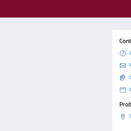
Cont
Prob