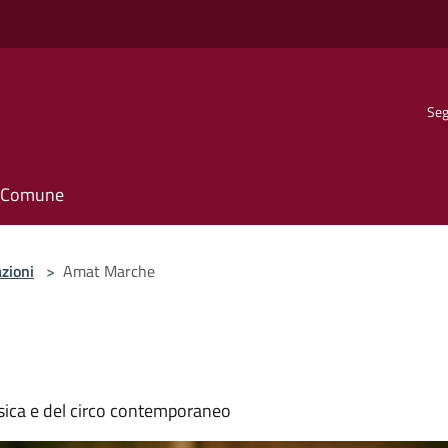
Seg
il Comune
zioni
>
Amat Marche
sica e del circo contemporaneo