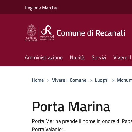
Salta al contenuto principale
Regione Marche
Comune di Recanati
Amministrazione
Novità
Servizi
Vivere 
Home
>
Vivere il Comune
>
Luoghi
>
Monum
Porta Marina
Porta Marina prende il nome in onore di Papa P
Porta Valadier.