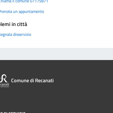
Chiama il comune 07175871
Prenota un appuntamento
lemi in città
Segnala disservizio
Comune di Recanati