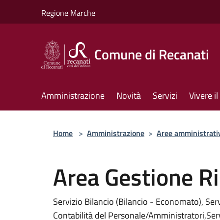
Salta al contenuto principale
Regione Marche
Comune di Recanati
Amministrazione
Novità
Servizi
Vivere 
Home
>
Amministrazione
>
Aree amministrati
Area Gestione R
Servizio Bilancio (Bilancio - Economato), Se
Contabilità del Personale/Amministratori,Ser