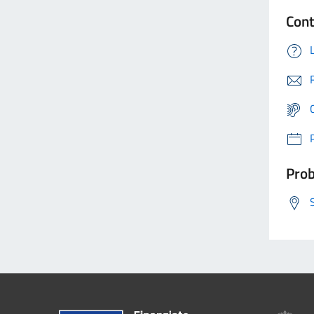
Cont
Prob