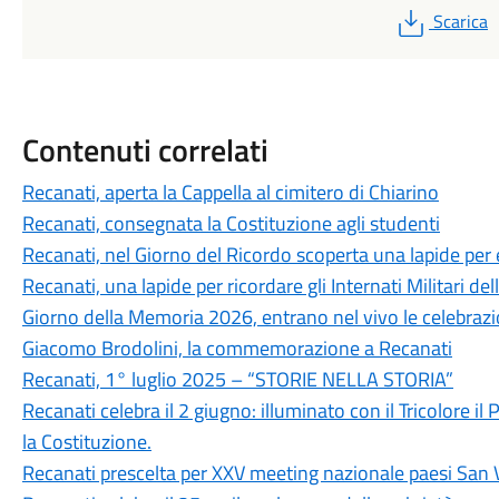
PDF
Scarica
Contenuti correlati
Recanati, aperta la Cappella al cimitero di Chiarino
Recanati, consegnata la Costituzione agli studenti
Recanati, nel Giorno del Ricordo scoperta una lapide per e
Recanati, una lapide per ricordare gli Internati Militari dell
Giorno della Memoria 2026, entrano nel vivo le celebrazi
Giacomo Brodolini, la commemorazione a Recanati
Recanati, 1° luglio 2025 – “STORIE NELLA STORIA”
Recanati celebra il 2 giugno: illuminato con il Tricolore 
la Costituzione.
Recanati prescelta per XXV meeting nazionale paesi San 