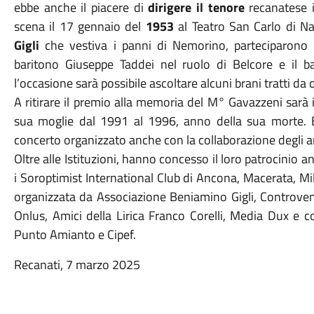
ebbe anche il piacere di
dirigere il tenore
recanatese 
scena il 17 gennaio del
1953
al Teatro San Carlo di Nap
Gigli
che vestiva i panni di Nemorino, parteciparono
baritono Giuseppe Taddei nel ruolo di Belcore e il b
l’occasione sarà possibile ascoltare alcuni brani tratti da
A ritirare il premio alla memoria del M° Gavazzeni sarà 
sua moglie dal 1991 al 1996, anno della sua morte. E 
concerto organizzato anche con la collaborazione degli a
Oltre alle Istituzioni, hanno concesso il loro patrocinio a
i Soroptimist International Club di Ancona, Macerata, M
organizzata da Associazione Beniamino Gigli, Controv
Onlus, Amici della Lirica Franco Corelli, Media Dux e c
Punto Amianto e Cipef.
Recanati, 7 marzo 2025