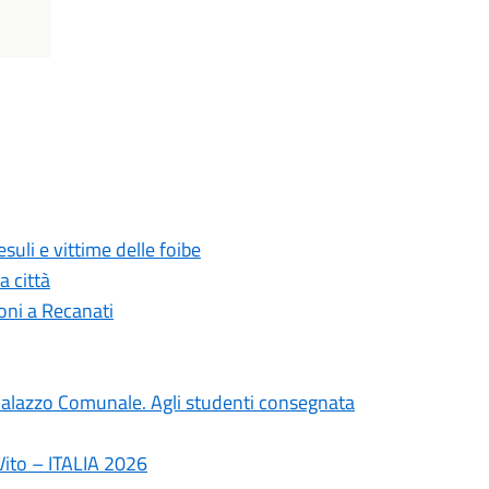
suli e vittime delle foibe
a città
oni a Recanati
il Palazzo Comunale. Agli studenti consegnata
Vito – ITALIA 2026