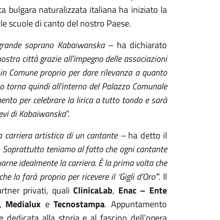
sta bulgara naturalizzata italiana ha iniziato la
lle scuole di canto del nostro Paese.
 grande soprano Kabaiwanska
– ha dichiarato
nostra città grazie all’impegno delle associazioni
i in Comune proprio per dare rilevanza a quanto
mio torna quindi all’interno del Palazzo Comunale
to per celebrare la lirica a tutto tondo e sarà
ievi di Kabaiwanska
”.
 carriera artistica di un cantante –
ha detto il
–
Soprattutto teniamo al fatto che ogni cantante
tuarne idealmente la carriera. È la prima volta che
 lo farà proprio per ricevere il ‘Gigli d’Oro’
”. Il
tner privati, quali
ClinicaLab
,
Enac – Ente
,
Medialux
e
Tecnostampa
. Appuntamento
edicata alla storia e al fascino dell’opera