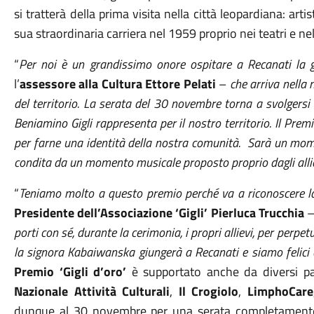
si tratterà della prima visita nella città leopardiana: arti
sua straordinaria carriera nel 1959 proprio nei teatri e ne
“
Per noi è un grandissimo onore ospitare a Recanati la
l’
assessore alla Cultura Ettore Pelati
–
che arriva nella 
del territorio. La serata del 30 novembre torna a svolgers
Beniamino Gigli rappresenta per il nostro territorio. Il Pre
per farne una identità della nostra comunità. Sarà un momen
condita da un momento musicale proposto proprio dagli all
“
Teniamo molto a questo premio perché va a riconoscere la
Presidente dell’Associazione ‘Gigli’ Pierluca Trucchia
porti con sé, durante la cerimonia, i propri allievi, per perpe
la signora Kabaiwanska giungerà a Recanati e siamo felici che
Premio ‘Gigli d’oro’
è supportato anche da diversi par
Nazionale Attività Culturali
,
Il Crogiolo
,
LimphoCare
dunque al 30 novembre per una serata completamente d