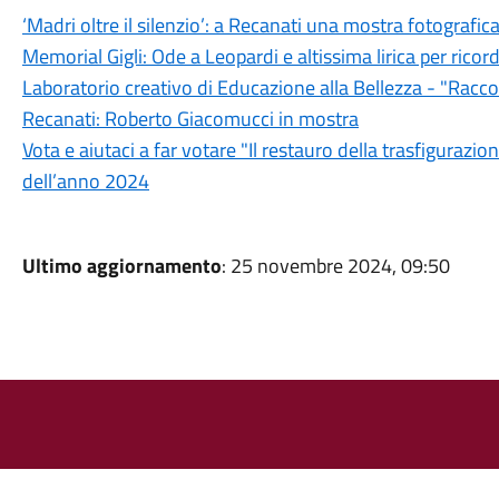
‘Madri oltre il silenzio’: a Recanati una mostra fotografic
Memorial Gigli: Ode a Leopardi e altissima lirica per ricor
Laboratorio creativo di Educazione alla Bellezza - "Racco
Recanati: Roberto Giacomucci in mostra
Vota e aiutaci a far votare "Il restauro della trasfiguraz
dell’anno 2024
Ultimo aggiornamento
: 25 novembre 2024, 09:50