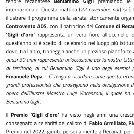
tenore recanatese
Beniamino Gigli
premiando le p
internazionale. Questa mattina (
22 novembre, ndr
) si 
illustrare il programma della serata: storicamente orga
Controvento
ADS
, con il patrocino del
Comune di Reca
‘Gigli d’oro’
rappresenta un vero fiore all’occhiello 
quest’anno si è scelto di celebrarlo nel luogo più istituzi
dove, tra l’altro, troneggia anche un prezioso pianoforte 
quasi 30 anni rappresenta un’occasione per la nostra Città d
al territorio, di cui Beniamino Gigli è uno degli esempi 
Emanuele Pepa
-
Ci
tengo a ricordare come questo ricon
grandi professionisti che proseguono nella divulgazione del
opera dell’illustre Maestro Luigi Vincenzoni, il quale ha 
Beniamino Gigli’
.
Il
Premio ‘Gigli d’oro’
ha visto negli anni una cresci
consegnato a celebrità del calibro di
Fabio Armiliato
,
Pi
Premio nel 2022, giunto personalmente a Recanati per il 