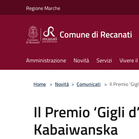
Salta al contenuto principale
Regione Marche
Comune di Recanati
Amministrazione
Novità
Servizi
Vivere 
Home
>
Novità
>
Comunicati
>
Il Premio ‘Gig
Il Premio ‘Gigli 
Kabaiwanska