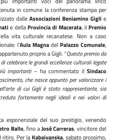
iù importanti voci del panorama lirico
è tenuta in comune la conferenza stampa per
nizzato dalle
Associazioni Beniamino Gigli
e
nati
e della
Provincia di Macerata
, il
Premio
della vita culturale recanatese. Non a caso
onale: l’
Aula Magna
del
Palazzo Comunale
,
appartenuto proprio a Gigli. “
Questo premio da
i celebrare le grandi eccellenze culturali legate
più importanti
– ha commentato il
Sindaco
oscimento, che nasce appunto per valorizzare i
l’arte di cui Gigli è stato rappresentante, sia
creduto fortemente negli ideali e nei valori di
ta esponenziale del suo prestigio, venendo
etro Ballo
, fino a
Josè Carreras
, vincitore del
ritiro. Per la
Kabaivanska
, sabato prossimo,