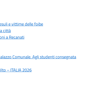
suli e vittime delle foibe
a città
oni a Recanati
il Palazzo Comunale. Agli studenti consegnata
Vito – ITALIA 2026