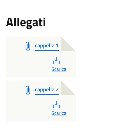
Allegati
cappella 1
PDF
Scarica
cappella 2
PDF
Scarica