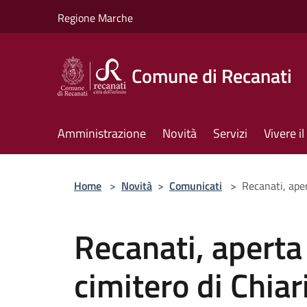
Salta al contenuto principale
Regione Marche
Comune di Recanati
Amministrazione
Novità
Servizi
Vivere 
Home
>
Novità
>
Comunicati
>
Recanati, aper
Recanati, aperta 
cimitero di Chiar