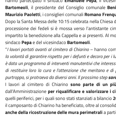
hanno partecipato il sindaco
Emanuele Pepa
, il vice
Bartomeoli
, il presidente del Consiglio comunale
Ben
Maurizio Paoletti
, i consiglieri comunali
Romano Frenqu
Dopo la Santa Messa delle 10:15 celebrata nella Chiesa de
processione dei fedeli si è mossa verso l’antistante ci
impartito la benedizione alla Cappella e ai presenti. Al 
sindaco
Pepa
e del vicesindaco
Bartomeoli
.
“
I lavori portati avanti al cimitero di Chiarino
– hanno com
la volontà di garantire rispetto per i defunti e decoro per 
è data un programma di interventi manutentivi che interesserà
di restituire loro la cura e l’attenzione che meritano e d
purtroppo, si protraeva da diversi anni. Il prossimo step
sarà
I lavori al cimitero di Chiarino
sono parte di un pi
dall’Amministrazione
per riqualificare e valorizzare i c
quelli periferici, per i quali sono stati stanziati a bilancio
2
il camposanto di Chiarino ha beneficiato, oltre al consolid
anche della ricostruzione delle mura perimetrali
a parti