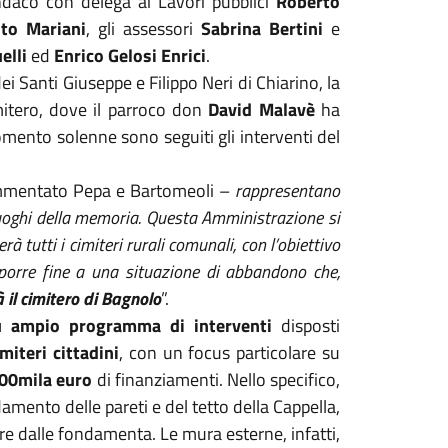
sindaco con delega ai Lavori pubblici
Roberto
ito Mariani
, gli assessori
Sabrina Bertini
e
elli
ed
Enrico Gelosi Enrici
.
i Santi Giuseppe e Filippo Neri di Chiarino, la
mitero, dove il parroco don
David Malavè
ha
momento solenne sono seguiti gli interventi del
mentato Pepa e Bartomeoli –
rappresentano
i luoghi della memoria. Questa Amministrazione si
 tutti i cimiteri rurali comunali, con l’obiettivo
i porre fine a una situazione di abbandono che,
 il cimitero di Bagnolo
”.
ù ampio programma di interventi
disposti
imiteri cittadini
, con un focus particolare su
00mila euro
di finanziamenti. Nello specifico,
amento delle pareti e del tetto della Cappella,
re dalle fondamenta. Le mura esterne, infatti,