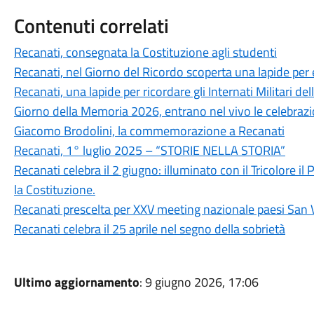
Contenuti correlati
Recanati, consegnata la Costituzione agli studenti
Recanati, nel Giorno del Ricordo scoperta una lapide per e
Recanati, una lapide per ricordare gli Internati Militari dell
Giorno della Memoria 2026, entrano nel vivo le celebrazi
Giacomo Brodolini, la commemorazione a Recanati
Recanati, 1° luglio 2025 – “STORIE NELLA STORIA”
Recanati celebra il 2 giugno: illuminato con il Tricolore 
la Costituzione.
Recanati prescelta per XXV meeting nazionale paesi San 
Recanati celebra il 25 aprile nel segno della sobrietà
Ultimo aggiornamento
: 9 giugno 2026, 17:06