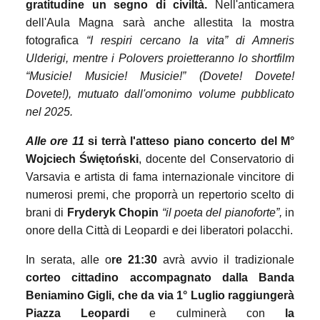
gratitudine un segno di civiltà.
Nell'anticamera
dell'Aula Magna sarà anche allestita la mostra
fotografica
“I respiri cercano la vita” di Amneris
Ulderigi, mentre i Polovers proietteranno lo shortfilm
“Musicie! Musicie! Musicie!” (Dovete! Dovete!
Dovete!), mutuato dall'omonimo volume pubblicato
nel 2025.
Alle ore 11
si terrà l'atteso
piano concerto del M°
Wojciech Świętoński
, docente del Conservatorio di
Varsavia e artista di fama internazionale vincitore di
numerosi premi, che proporrà un repertorio scelto di
brani di
Fryderyk Chopin
“il poeta del pianoforte”,
in
onore della Città di Leopardi e dei liberatori polacchi.
In serata, alle o
re 21:30
avrà avvio il tradizionale
corteo cittadino accompagnato dalla Banda
Beniamino Gigli, che da via 1° Luglio raggiungerà
Piazza Leopardi
e culminerà con
la