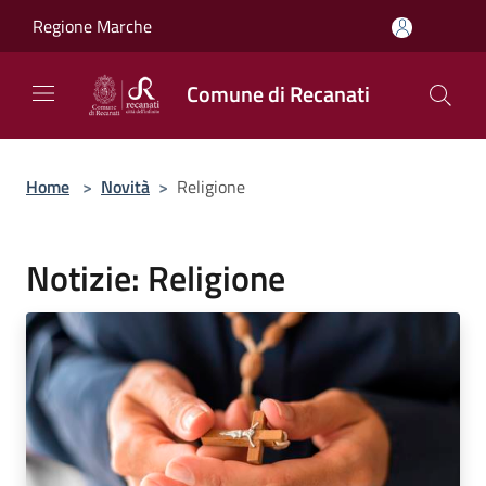
Salta al contenuto principale
Regione Marche
Comune di Recanati
Home
>
Novità
>
Religione
Notizie: Religione