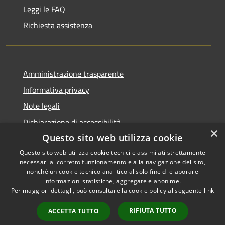
Leggi le FAQ
Richiesta assistenza
Amministrazione trasparente
Informativa privacy
Note legali
Dichiarazione di accessibilità
×
Questo sito web utilizza cookie
Questo sito web utilizza cookie tecnici e assimilati strettamente
necessari al corretto funzionamento e alla navigazione del sito,
RSS
Copyright © 2026 • Comune di
nonché un cookie tecnico analitico al solo fine di elaborare
informazioni statistiche, aggregate e anonime.
Accessibilità
Recanati • Powered by
Per maggiori dettagli, può consultare la cookie policy al seguente
link
Privacy
Municipium
Accesso
•
Cookie
redazione
RIFIUTA TUTTO
ACCETTA TUTTO
Mappa del sito