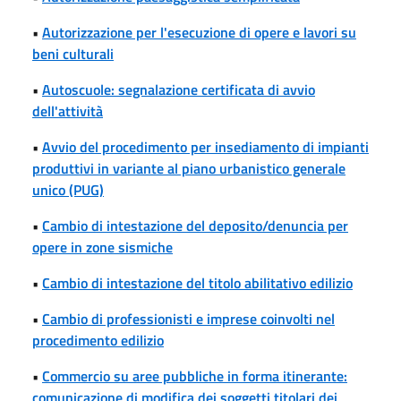
•
Autorizzazione per l'esecuzione di opere e lavori su
beni culturali
•
Autoscuole: segnalazione certificata di avvio
dell'attività
•
Avvio del procedimento per insediamento di impianti
produttivi in variante al piano urbanistico generale
unico (PUG)
•
Cambio di intestazione del deposito/denuncia per
opere in zone sismiche
•
Cambio di intestazione del titolo abilitativo edilizio
•
Cambio di professionisti e imprese coinvolti nel
procedimento edilizio
•
Commercio su aree pubbliche in forma itinerante:
comunicazione di modifica dei soggetti titolari dei