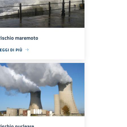
ischio maremoto
EGGI DI PIÙ
ischio nucleare