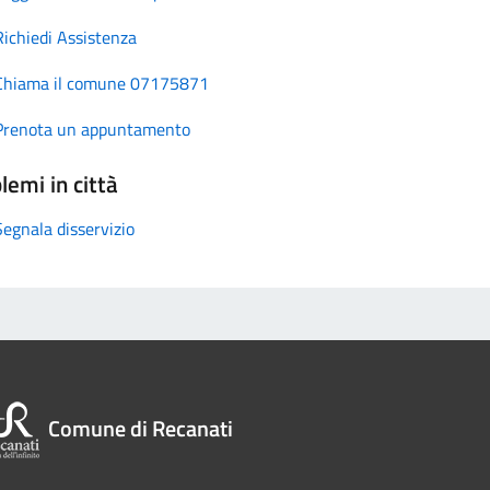
Richiedi Assistenza
Chiama il comune 07175871
Prenota un appuntamento
lemi in città
Segnala disservizio
Comune di Recanati