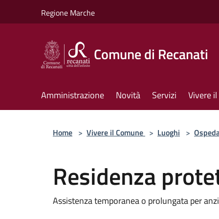
Salta al contenuto principale
Regione Marche
Comune di Recanati
Amministrazione
Novità
Servizi
Vivere 
Home
>
Vivere il Comune
>
Luoghi
>
Ospeda
Residenza protet
Assistenza temporanea o prolungata per anzi