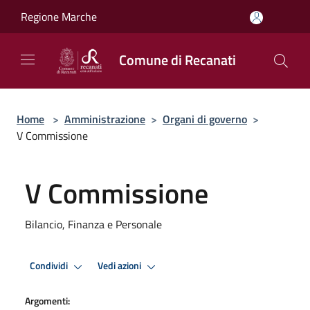
Salta al contenuto principale
Regione Marche
Comune di Recanati
Home
>
Amministrazione
>
Organi di governo
>
V Commissione
V Commissione
Bilancio, Finanza e Personale
Condividi
Vedi azioni
Argomenti: