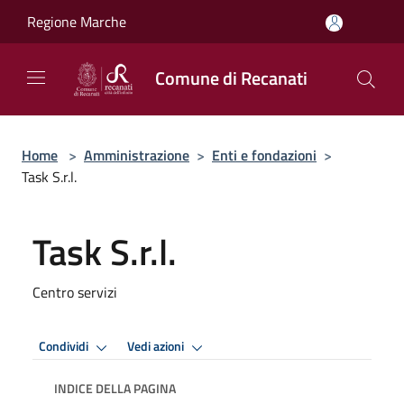
Salta al contenuto principale
Regione Marche
Comune di Recanati
Home
>
Amministrazione
>
Enti e fondazioni
>
Task S.r.l.
Task S.r.l.
Centro servizi
Condividi
Vedi azioni
INDICE DELLA PAGINA