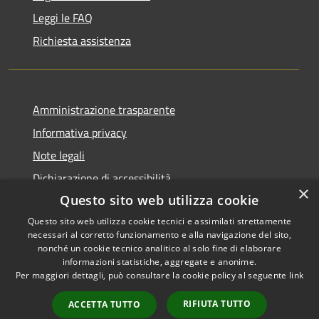
Leggi le FAQ
Richiesta assistenza
Amministrazione trasparente
Informativa privacy
Note legali
Dichiarazione di accessibilità
×
Questo sito web utilizza cookie
Questo sito web utilizza cookie tecnici e assimilati strettamente
necessari al corretto funzionamento e alla navigazione del sito,
RSS
Copyright © 2026 • Comune di
nonché un cookie tecnico analitico al solo fine di elaborare
informazioni statistiche, aggregate e anonime.
Accessibilità
Recanati • Powered by
Per maggiori dettagli, può consultare la cookie policy al seguente
link
Privacy
Municipium
Accesso
•
Cookie
redazione
RIFIUTA TUTTO
ACCETTA TUTTO
Mappa del sito