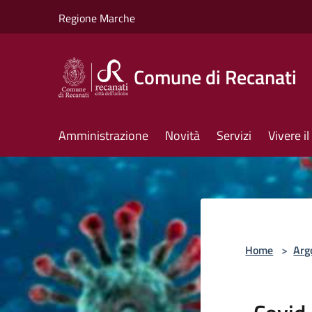
Salta al contenuto principale
Regione Marche
Comune di Recanati
Amministrazione
Novità
Servizi
Vivere 
Home
>
Arg