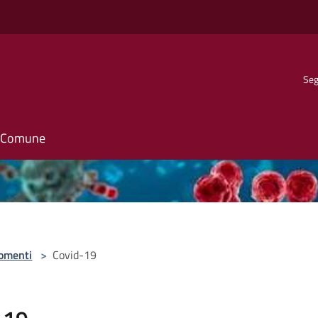
Seg
il Comune
omenti
>
Covid-19