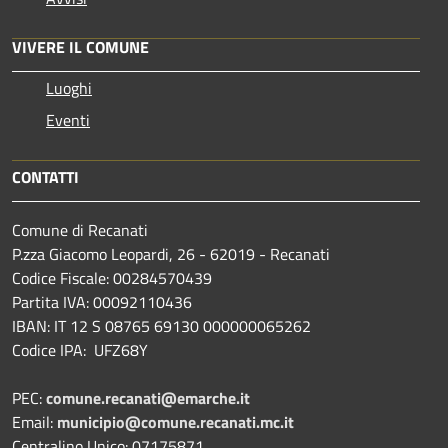
VIVERE IL COMUNE
Luoghi
Eventi
CONTATTI
Comune di Recanati
P.zza Giacomo Leopardi, 26 - 62019 - Recanati
Codice Fiscale: 00284570439
Partita IVA: 00092110436
IBAN: IT 12 S 08765 69130 000000065262
Codice IPA: UFZ68Y
PEC:
comune.recanati@emarche.it
Email:
municipio@comune.recanati.mc.it
Centralino Unico: 07175871