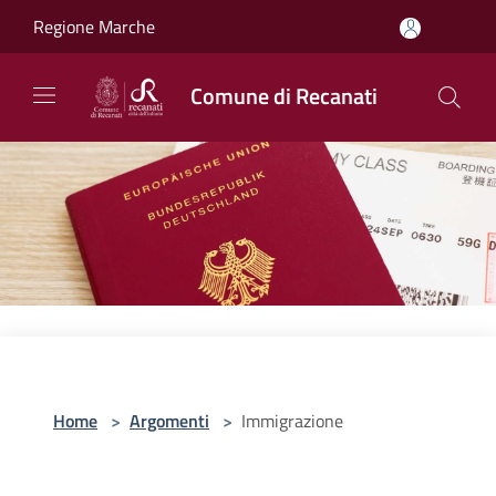
Salta al contenuto principale
Regione Marche
Comune di Recanati
Home
>
Argomenti
>
Immigrazione