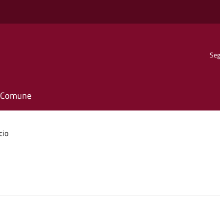
Seg
il Comune
cio