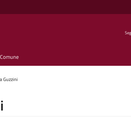
Seg
il Comune
a Guzzini
i