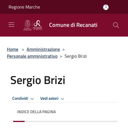
Salta al contenuto principale
Regione Marche
Comune di Recanati
Home
>
Amministrazione
>
Personale amministrativo
>
Sergio Brizi
Sergio Brizi
Condividi
Vedi azioni
INDICE DELLA PAGINA