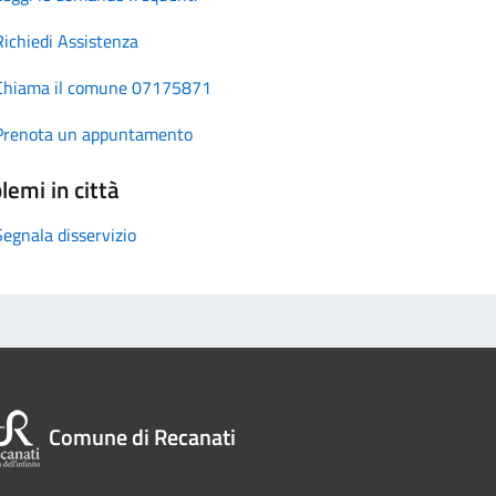
Richiedi Assistenza
Chiama il comune 07175871
Prenota un appuntamento
lemi in città
Segnala disservizio
Comune di Recanati