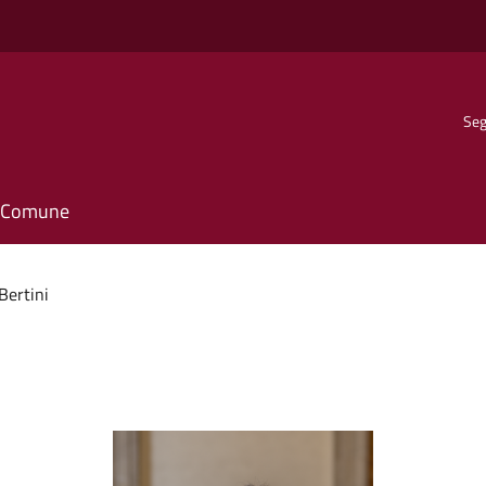
Seg
il Comune
Bertini