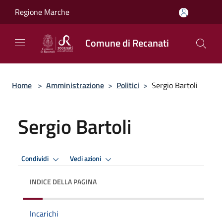
Salta al contenuto principale
Regione Marche
Comune di Recanati
Home
>
Amministrazione
>
Politici
>
Sergio Bartoli
Sergio Bartoli
Condividi
Vedi azioni
INDICE DELLA PAGINA
Incarichi