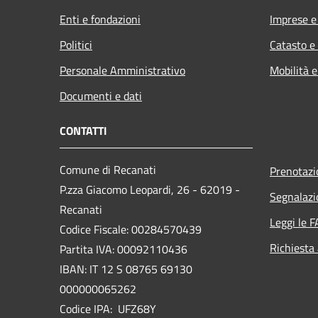
Enti e fondazioni
Imprese 
Politici
Catasto e
Personale Amministrativo
Mobilità e
Documenti e dati
CONTATTI
Comune di Recanati
Prenotaz
P.zza Giacomo Leopardi, 26 - 62019 -
Segnalazi
Recanati
Leggi le 
Codice Fiscale: 00284570439
Richiesta
Partita IVA: 00092110436
IBAN: IT 12 S 08765 69130
000000065262
Codice IPA: UFZ68Y