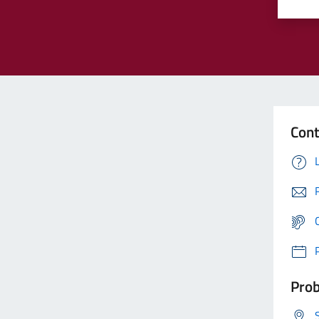
Cont
Prob