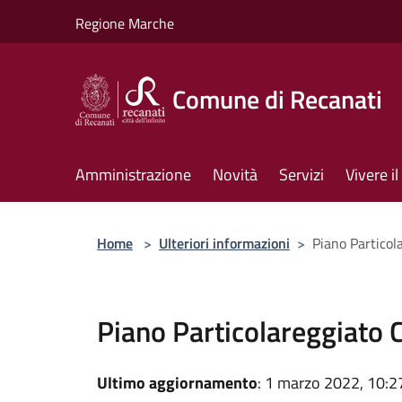
Salta al contenuto principale
Regione Marche
Comune di Recanati
Amministrazione
Novità
Servizi
Vivere 
Home
>
Ulteriori informazioni
>
Piano Particola
Piano Particolareggiato Co
Ultimo aggiornamento
: 1 marzo 2022, 10:2