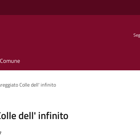
Seg
il Comune
reggiato Colle dell' infinito
lle dell' infinito
7