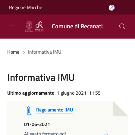
Salta al contenuto principale
Regione Marche
Comune di Recanati
Home
>
Informativa IMU
Informativa IMU
Ultimo aggiornamento
: 1 giugno 2021, 11:55
Regolamento IMU
01-06-2021
PDF
Allegato formato pdf