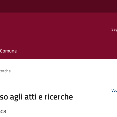
Seg
il Comune
icerche
Ved
so agli atti e ricerche
:08