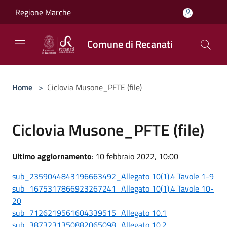
Salta al contenuto principale
Regione Marche
Comune di Recanati
Home
>
Ciclovia Musone_PFTE (file)
Ciclovia Musone_PFTE (file)
Ultimo aggiornamento
: 10 febbraio 2022, 10:00
sub_2359044843196663492_Allegato 10(1).4 Tavole 1-9
sub_1675317866923267241_Allegato 10(1).4 Tavole 10-
20
sub_7126219561604339515_Allegato 10.1
sub_3873231350882065098_Allegato 10.2