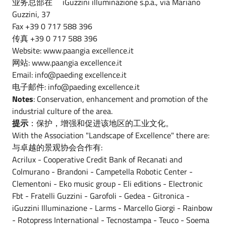
业务总部在 iGuzzini illuminazione s.p.a., via Mariano
Guzzini, 37
Fax +39 0 717 588 396
传真 +39 0 717 588 396
Website: www.paangia excellence.it
网站: www.paangia excellence.it
Email: info@paeding excellence.it
电子邮件: info@paeding excellence.it
Notes
: Conservation, enhancement and promotion of the
industrial culture of the area.
提示
：保护，增强和促进该地区的工业文化。
With the Association "Landscape of Excellence" there are:
与卓越的景观协会合作有:
Acrilux - Cooperative Credit Bank of Recanati and
Colmurano - Brandoni - Campetella Robotic Center -
Clementoni - Eko music group - Eli editions - Electronic
Fbt - Fratelli Guzzini - Garofoli - Gedea - Gitronica -
iGuzzini Illuminazione - Larms - Marcello Giorgi - Rainbow
- Rotopress International - Tecnostampa - Teuco - Soema