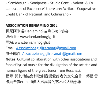
- Somidesign - Somipress - Studio Conti - Valenti & Co.
Landscape of Excellence" there are: Acrilux - Cooperative
Credit Bank of Recanati and Colmurano -
ASSOCIATION BENIAMINO GIGL
I
贝尼阿米诺(Beniamino)·吉利(Gigli)·协会
Website: www.beniaminogigli.it
网站: www.beniaminogigli.it
Email:
Associazionegiglirecanati@gmail.com
电子邮件:
Associazionegiglirecanati@gmail.com
Notes
: Cultural collaboration with other associations and
fans of lyrical music for the divulgation of the artistic and
human figure of the great tenor from Recanati.
提示: 與其他協會和歌劇音樂愛好者的文化合作，傳播·雷
卡納蒂(Recanati)偉大男高音的艺术和人物形象