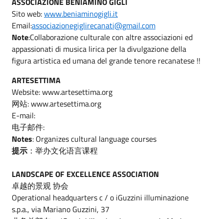
ASSOCIAZIONE BENIAMINO GIGLI
Sito web:
www.beniaminogigli.it
Email:
associazionegiglirecanati@gmail.com
Note
:Collaborazione culturale con altre associazioni ed
appassionati di musica lirica per la divulgazione della
figura artistica ed umana del grande tenore recanatese !!
ARTESETTIMA
Website: www.artesettima.org
网站: www.artesettima.org
E-mail:
电子邮件:
Notes
: Organizes cultural language courses
提示
：举办文化语言课程
LANDSCAPE OF EXCELLENCE ASSOCIATION
卓越的景观 协会
Operational headquarters c / o iGuzzini illuminazione
s.p.a., via Mariano Guzzini, 37