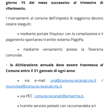
giorno 15 del mese successivo al trimestre di
riferimento.
I riversamenti al comune dell'imposta di soggiorno devono
essere eseguiti:
• mediante portale Staytour con la compilazione e il
pagamento spontaneo tramite sistema PagoPa;
• mediante versamento presso la Tesoreria
comunale.
-
la dichiarazione annuale deve essere trasmessa al
Comune entro il 31 gennaio di ogni anno
:
• via e-mail
urp@comune.recanati.mc.it
/
municipio@comune.recanati.mc.it
• via PEC
comune.recanati@emarche.it
,
• tramite servizio postale con raccomandata a/r