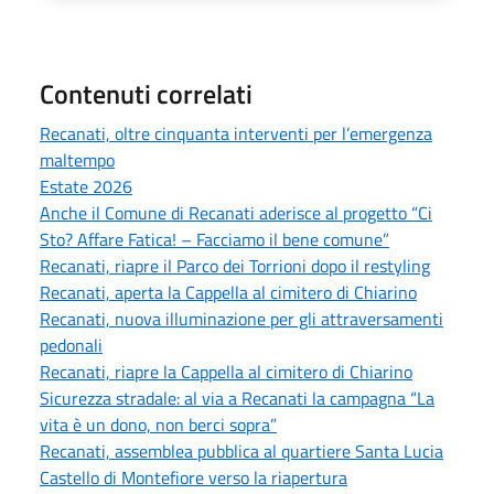
Contenuti correlati
Recanati, oltre cinquanta interventi per l’emergenza
maltempo
Estate 2026
Anche il Comune di Recanati aderisce al progetto “Ci
Sto? Affare Fatica! – Facciamo il bene comune”
Recanati, riapre il Parco dei Torrioni dopo il restyling
Recanati, aperta la Cappella al cimitero di Chiarino
Recanati, nuova illuminazione per gli attraversamenti
pedonali
Recanati, riapre la Cappella al cimitero di Chiarino
Sicurezza stradale: al via a Recanati la campagna “La
vita è un dono, non berci sopra”
Recanati, assemblea pubblica al quartiere Santa Lucia
Castello di Montefiore verso la riapertura