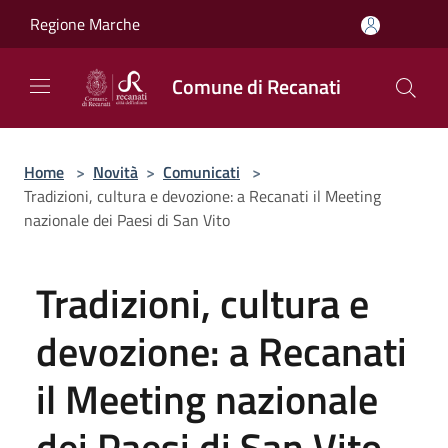
Salta al contenuto principale
Regione Marche
Comune di Recanati
Home
>
Novità
>
Comunicati
>
Tradizioni, cultura e devozione: a Recanati il Meeting
nazionale dei Paesi di San Vito
Tradizioni, cultura e
devozione: a Recanati
il Meeting nazionale
dei Paesi di San Vito