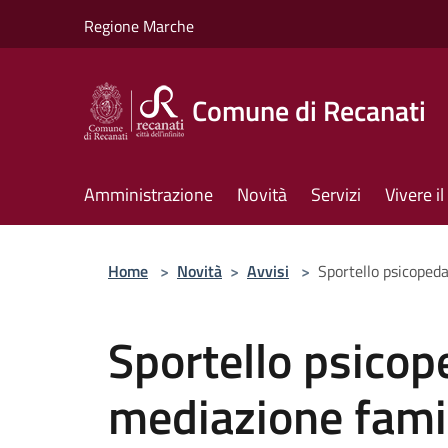
Salta al contenuto principale
Regione Marche
Comune di Recanati
Amministrazione
Novità
Servizi
Vivere 
Home
>
Novità
>
Avvisi
>
Sportello psicopeda
Sportello psicop
mediazione fami