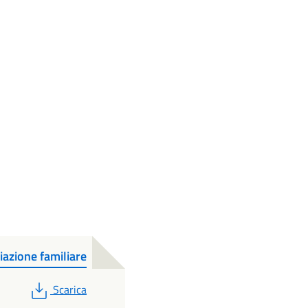
azione familiare
PDF
Scarica