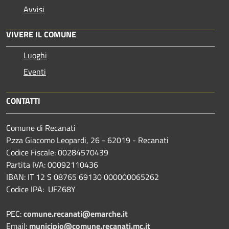
Avvisi
VIVERE IL COMUNE
Luoghi
Eventi
CONTATTI
Comune di Recanati
P.zza Giacomo Leopardi, 26 - 62019 - Recanati
Codice Fiscale: 00284570439
Partita IVA: 00092110436
IBAN: IT 12 S 08765 69130 000000065262
Codice IPA: UFZ68Y
PEC:
comune.recanati@emarche.it
Email:
municipio@comune.recanati.mc.it