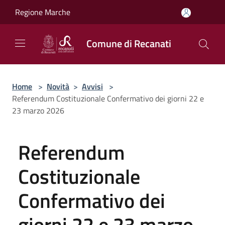
Salta al contenuto principale
Regione Marche
Comune di Recanati
Home
>
Novità
>
Avvisi
>
Referendum Costituzionale Confermativo dei giorni 22 e
23 marzo 2026
Referendum
Costituzionale
Confermativo dei
giorni 22 e 23 marzo