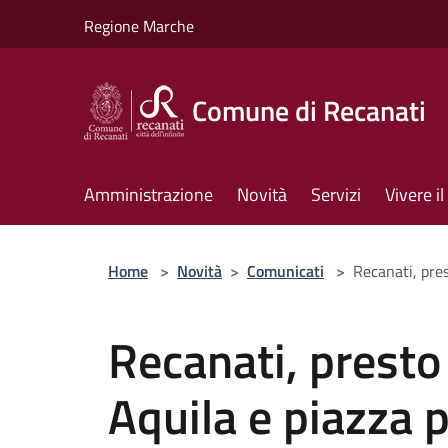
Salta al contenuto principale
Regione Marche
Comune di Recanati
Amministrazione
Novità
Servizi
Vivere 
Home
>
Novità
>
Comunicati
>
Recanati, pres
Recanati, presto
Aquila e piazza p