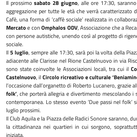
Il prossimo
sabato 28 giugno
, alle ore 17:30, saranno
aggregazione per tutte le età che verrà caratterizzato 
Cafè, una forma di ‘caffè sociale’ realizzata in collabora
Mercato
e con
Omphalos ODV
, Associazione che a Recan
con persone autistiche, unendo così al progetto di rige
sociale.
Il
5 luglio
, sempre alle 17:30, sarà poi la volta della Piaz
adiacente alle Clarisse nel Rione Castelnuovo in via Ri
sono state coinvolte le Associazioni locali, tra cui il
Co
Castelnuovo
, il
Circolo ricreativo e culturale ‘Beniamin
l’occasione dall’organetto di Roberto Lucanero, grazie a
folk’
, che porterà allegria e divertimento mescolando i s
contemporanea. Lo stesso evento ‘Due passi nel folk’ si
luglio prossimi.
Il Club Aquila e la Piazza delle Radici Sonore saranno, d
la cittadinanza nei quartieri in cui sorgono, soprattu
iniziata.