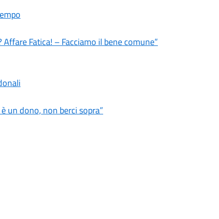
ltempo
? Affare Fatica! – Facciamo il bene comune”
donali
a è un dono, non berci sopra”