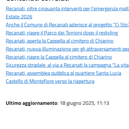
Recanati, oltre cinquanta interventi per l’emergenza ma
Estate 2026
Anche il Comune di Recanati aderisce al progetto “Ci Sto
Recanati, riapre il Parco dei Torrioni dopo il restyling
Recanati, aperta la Cappella al cimitero di Chiarino
Recanati, nuova illuminazione per gli attraversamenti pe
Recanati, riapre la Cappella al cimitero di Chiarino
Sicurezza stradale: al via a Recanati la campagna “La vit
Recanati, assemblea pubblica al quartiere Santa Lucia
Castello di Montefiore verso la riapertura
Ultimo aggiornamento
: 18 giugno 2025, 11:13