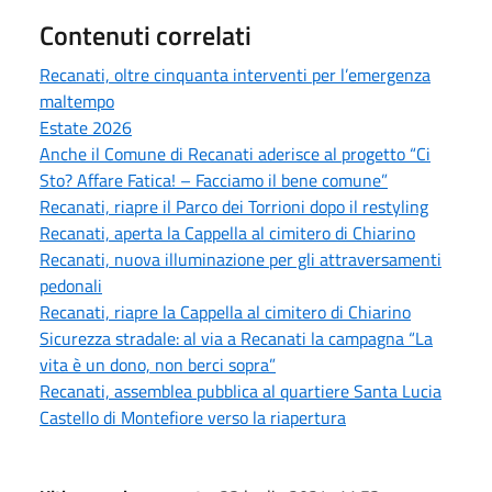
Contenuti correlati
Recanati, oltre cinquanta interventi per l’emergenza
maltempo
Estate 2026
Anche il Comune di Recanati aderisce al progetto “Ci
Sto? Affare Fatica! – Facciamo il bene comune”
Recanati, riapre il Parco dei Torrioni dopo il restyling
Recanati, aperta la Cappella al cimitero di Chiarino
Recanati, nuova illuminazione per gli attraversamenti
pedonali
Recanati, riapre la Cappella al cimitero di Chiarino
Sicurezza stradale: al via a Recanati la campagna “La
vita è un dono, non berci sopra”
Recanati, assemblea pubblica al quartiere Santa Lucia
Castello di Montefiore verso la riapertura