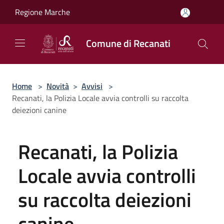
Salta al contenuto principale
Regione Marche
Comune di Recanati
Home
>
Novità
>
Avvisi
>
Recanati, la Polizia Locale avvia controlli su raccolta
deiezioni canine
Recanati, la Polizia
Locale avvia controlli
su raccolta deiezioni
canine