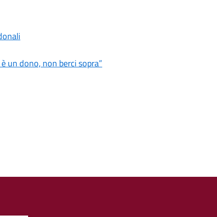
donali
a è un dono, non berci sopra”