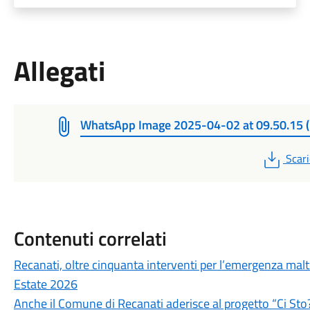
Allegati
WhatsApp Image 2025-04-02 at 09.50.15 (
PDF
Scari
Contenuti correlati
Recanati, oltre cinquanta interventi per l’emergenza ma
Estate 2026
Anche il Comune di Recanati aderisce al progetto “Ci Sto