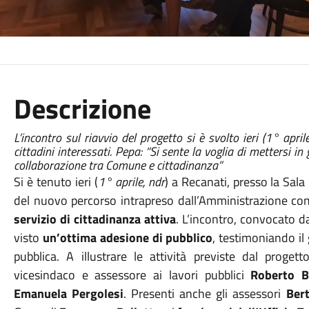
Descrizione
L’incontro sul riavvio del progetto si è svolto ieri (1° apr
cittadini interessati. Pepa: “Si sente la voglia di mettersi i
collaborazione tra Comune e cittadinanza”
Si è tenuto ieri (
1° aprile, ndr
) a Recanati, presso la Sal
del nuovo percorso intrapreso dall’Amministrazione com
servizio di cittadinanza attiva
. L’incontro, convocato dal
visto
un’ottima adesione di pubblico
, testimoniando il
pubblica. A illustrare le attività previste dal proge
vicesindaco e assessore ai lavori pubblici
Roberto B
Emanuela Pergolesi
. Presenti anche gli assessori
Bert