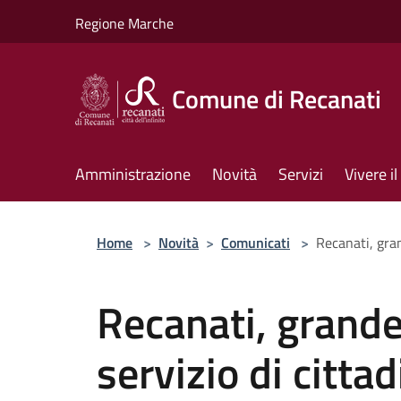
Salta al contenuto principale
Regione Marche
Comune di Recanati
Amministrazione
Novità
Servizi
Vivere 
Home
>
Novità
>
Comunicati
>
Recanati, gran
Recanati, grande
servizio di citta