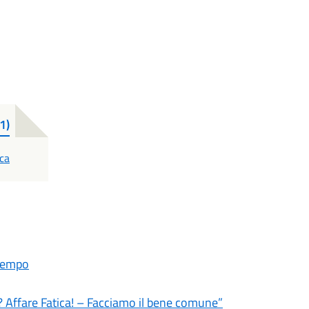
1)
ca
ltempo
? Affare Fatica! – Facciamo il bene comune”