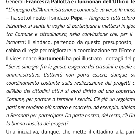
Generali
Francesca Pallotta
e i
funzionari dell’Ufficio T
“
L’impegno dell’Amministrazione comunale va verso la massi
– ha sottolineato il sindaco
Pepa
–
Ringrazio tutti color
iniziativa, si sente la voglia di partecipare e mettersi in gioc
tra Comune e cittadinanza, nella convinzione che, per il 
incontro”.
Il sindaco, partendo da questo presupposto, 
cabina di regia per migliorare la coordinazione tra l’Ente e g
Il vicesindaco
Bartomeoli
ha poi illustrato i dettagli del
“
Serve sinergia fra le giuste esigenze dei cittadini e quell
amministrativo. L’attività non potrà essere, dunque,
coordinamento costante sulla realizzazione dei progetti co
all’Albo dei cittadini attivi si avrà diritto ad una copertu
Comune, per portare a termine i servizi. C’è già un regolam
parti per renderlo più pratico e concreto; ad esempio, abbiam
a Recanati per partecipare. Da parte nostra, del resto, c’è l’
la buona riuscita dei progetti
”.
Una iniziativa, dunque, che mette il cittadino alla pa