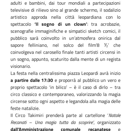
adulti e bambini, dai tour mondiali a partecipazioni
televisive di rilievo sino al grande schermo, il sodalizio
artistico approda nella città leopardiana con lo
spettacolo
‘Il sogno di un clown’
: tra acrobazie,
scenografie immaginifiche e simpatici sketch comici, il
pubblico sarà coinvolto in un’atmosfera onirica dal
sapore felliniano, nel solco del film’8
⅟₂
’ che
coinvolgeva nel carosello finale tanti artisti circensi in
un sogno, appunto, scaturito dalla mente di un regista
visionario.
La festa nella centralissima piazza Leopardi avrà inizio
a partire dalle 17:30
e proporrà al pubblico un vero e
proprio spettacolo ‘in bilico’ – è il caso di dirlo – tra
circo classico e contemporaneo, valorizzando la magia
circense sotto ogni aspetto e legandola alla magia delle
feste natalizie.
Il Circo Takimiri prenderà parte al cartellone ‘
Natale
Recanati – Una magia tutta da scoprire’
, organizzato
dall’Amministrazione comunale recanatese
e