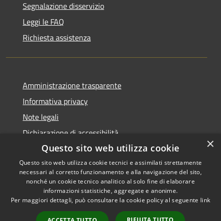
Segnalazione disservizio
Leggi le FAQ
Richiesta assistenza
Amministrazione trasparente
Informativa privacy
Note legali
Dichiarazione di accessibilità
×
Questo sito web utilizza cookie
Questo sito web utilizza cookie tecnici e assimilati strettamente
necessari al corretto funzionamento e alla navigazione del sito,
RSS
Copyright © 2026 • Comune di
nonché un cookie tecnico analitico al solo fine di elaborare
informazioni statistiche, aggregate e anonime.
Accessibilità
Recanati • Powered by
Per maggiori dettagli, può consultare la cookie policy al seguente
link
Privacy
Municipium
Accesso
•
Cookie
redazione
RIFIUTA TUTTO
ACCETTA TUTTO