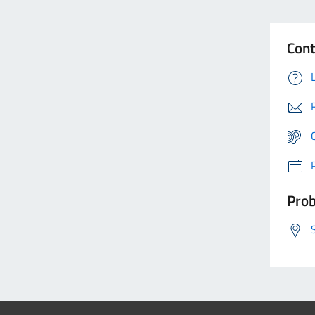
Cont
Prob