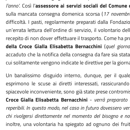
l’anno’
. Così l’
assessore ai servizi sociali del Comune 
sulla mancata consegna domenica scorsa (
17 novembre
difficoltà. I pasti, regolarmente preparati dalla Fonda
un’errata lettura dell’ordine di servizio, il volontario 
recepito di non dover effettuare il trasporto. Come ha 
della Croce Gialla Elisabetta Bernacchini
(
quel giorn
accaduto che la notifica della consegna da fare sia stat
cui solitamente vengono indicate le direttive per la giorn
Un banalissimo disguido interno, dunque, per il qual
esprimono le scuse ai diretti interessati, rassicurand
spiacevole inconveniente, sono già state prese contromis
Croce Gialla Elisabetta Bernacchini
-
verrà preparato 
reperibili. In questo modo, nel caso in futuro dovessero veri
chi rivolgersi direttamente nel momento del bisogno e no
inoltre, una volontaria ha spiegato ad ognuno dei frui