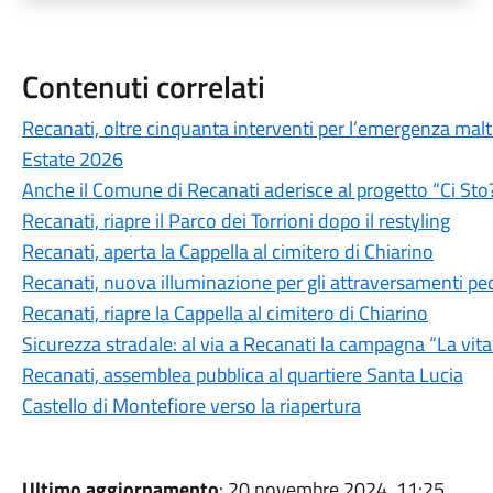
Contenuti correlati
Recanati, oltre cinquanta interventi per l’emergenza ma
Estate 2026
Anche il Comune di Recanati aderisce al progetto “Ci Sto
Recanati, riapre il Parco dei Torrioni dopo il restyling
Recanati, aperta la Cappella al cimitero di Chiarino
Recanati, nuova illuminazione per gli attraversamenti pe
Recanati, riapre la Cappella al cimitero di Chiarino
Sicurezza stradale: al via a Recanati la campagna “La vit
Recanati, assemblea pubblica al quartiere Santa Lucia
Castello di Montefiore verso la riapertura
Ultimo aggiornamento
: 20 novembre 2024, 11:25