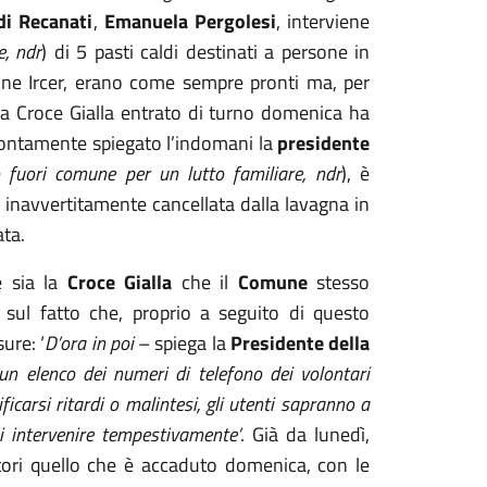
di Recanati
,
Emanuela Pergolesi
, interviene
, ndr
) di 5 pasti caldi destinati a persone in
zione Ircer, erano come sempre pronti ma, per
della Croce Gialla entrato di turno domenica ha
prontamente spiegato l’indomani la
presidente
o fuori comune per un lutto familiare, ndr
), è
a inavvertitamente cancellata dalla lavagna in
ata.
e sia la
Croce Gialla
che il
Comune
stesso
o sul fatto che, proprio a seguito di questo
ure: ‘
D’ora in poi
– spiega la
Presidente della
un elenco dei numeri di telefono dei volontari
ficarsi ritardi o malintesi, gli utenti sapranno a
i intervenire tempestivamente’
. Già da lunedì,
tori quello che è accaduto domenica, con le