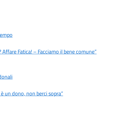
ltempo
? Affare Fatica! – Facciamo il bene comune”
donali
a è un dono, non berci sopra”